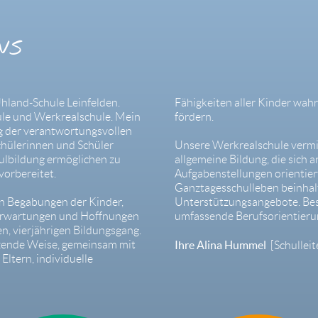
NS
Uhland-Schule Leinfelden.
Fähigkeiten aller Kinder wa
 und Werkrealschule. Mein
fördern.
ag der verantwortungsvollen
Schülerinnen und Schüler
Unsere Werkrealschule vermit
ulbildung ermöglichen zu
allgemeine Bildung, die sich
 vorbereitet.
Aufgabenstellungen orientier
Ganztagesschulleben beinhalt
n Begabungen der Kinder,
Unterstützungsangebote. Beso
 Erwartungen und Hoffnungen
umfassende Berufsorientieru
n, vierjährigen Bildungsgang.
tzende Weise, gemeinsam mit
Ihre Alina Hummel
[Schulleit
ltern, individuelle