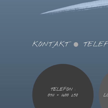
KONTAKT
TELE
TELEFON :
0711 - 1600 258
L